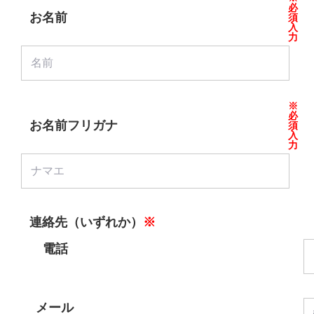
必
お名前
須
入
力
※
必
お名前フリガナ
須
入
力
連絡先（いずれか）
※
電話
メール